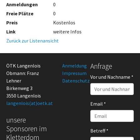
Anmeldungen
0
Freie Plätze
0
Preis
Kostenlos
Link
weitere Infos
Zurück zur Listenansicht
Anfrage
ÖTK Langenlois
Anmeldung
Obmann: Franz
Impressum
Vor und Nachname
*
Lehner
Datenschutz
Birkenweg 3
3550 Langenlois
langenlois(at)
oetk.at
Email
*
unsere
Sponsoren im
Betreff
*
Kletterdom